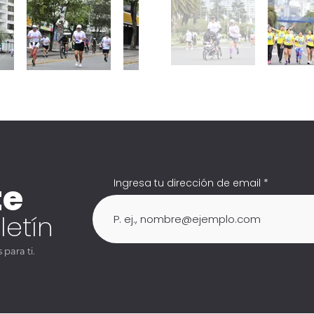
te
Ingresa tu dirección de email
letín
para ti.