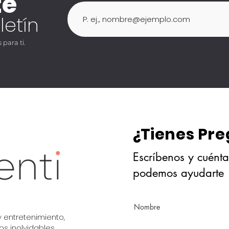
te
letín
para ti.
¿Tienes Pr
Escríbenos y cuént
podemos ayudarte
Nombre
 entretenimiento,
s inolvidables