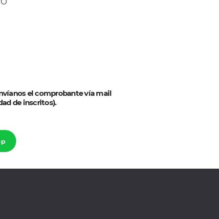
ro
envíanos el comprobante vía mail
dad de inscritos).
pp