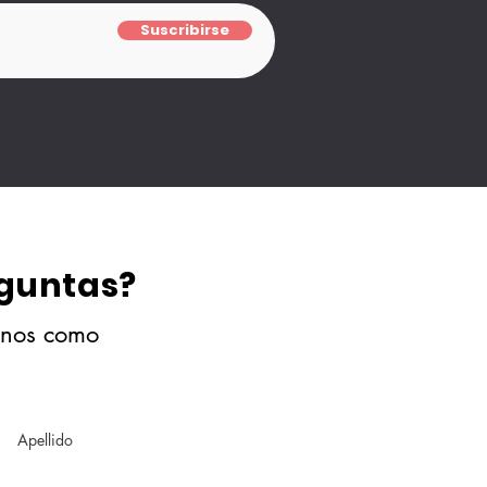
Suscribirse
eguntas?
anos como
Apellido