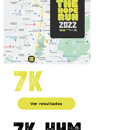
7k
recorrido
de la
carrera
Ver resultados
7k
HyM