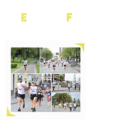
E
F
50
a
59
años
60
años
+