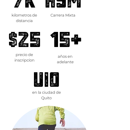
kilometros de
Carrera Mixta
distancia
$25
15+
precio de
años en
inscripcíon
adelante
uio
en la ciudad de
Quito