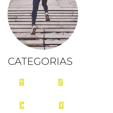
CATEGORIAS
A
B
15
a
18
años
20
a
29
años
C
D
30
a
39
años
40
a
49
años